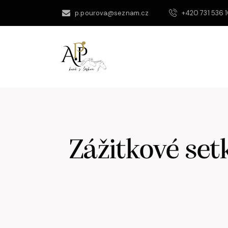
p.pourova@seznam.cz
+420 731 536 
Zážitkové set