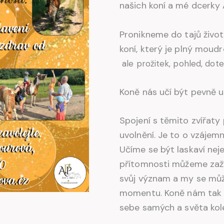
našich koní a mé dcerky 
Pronikneme do tajů živo
koní, který je plný moudr
ale prožitek, pohled, dote
Koně nás učí být pevně 
Spojení s těmito zvířaty p
uvolnění. Je to o vzájem
Učíme se být laskaví neje
přítomnosti můžeme zažít
svůj význam a my se můž
momentu. Koně nám tak o
sebe samých a světa kol