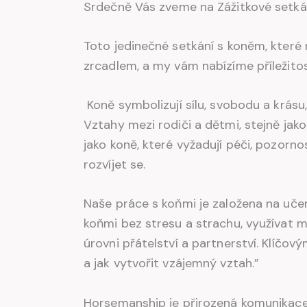
Srdečně Vás zveme na Zážitkové setkání
Toto jedinečné setkání s koněm, které
zrcadlem, a my vám nabízíme příležitos
Koně symbolizují sílu, svobodu a krás
Vztahy mezi rodiči a dětmi, stejně jak
jako koně, které vyžadují péči, pozorn
rozvíjet se.
Naše práce s koňmi je založena na učen
koňmi bez stresu a strachu, využívat 
úrovni přátelství a partnerství. Klíč
a jak vytvořit vzájemný vztah.”
Horsemanship je přirozená komunikace 