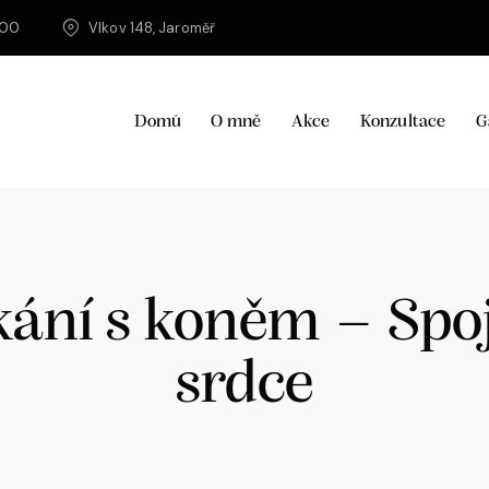
100
Vlkov 148, Jaroměř
Domů
O mně
Akce
Konzultace
G
kání s koněm – Spo
srdce