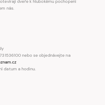
tevírají dveře k hlubokému pochopení
em nás.
dy
. 731536100 nebo se objednávejte na
eznam.cz
ní datum a hodinu.