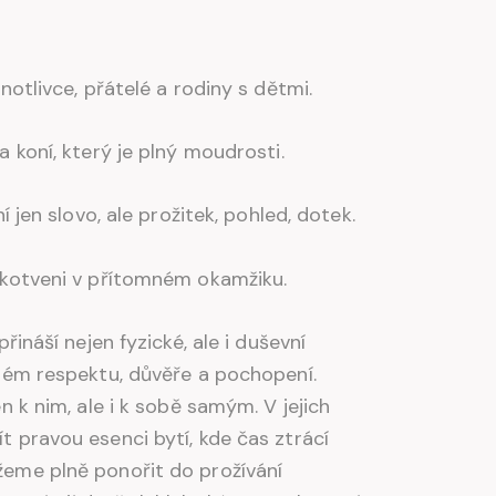
notlivce, přátelé a rodiny s dětmi.
 koní, který je plný moudrosti.
í jen slovo, ale prožitek, pohled, dotek.
ukotveni v přítomném okamžiku.
řináší nejen fyzické, ale i duševní
ném respektu, důvěře a pochopení.
n k nim, ale i k sobě samým. V jejich
 pravou esenci bytí, kde čas ztrácí
eme plně ponořit do prožívání