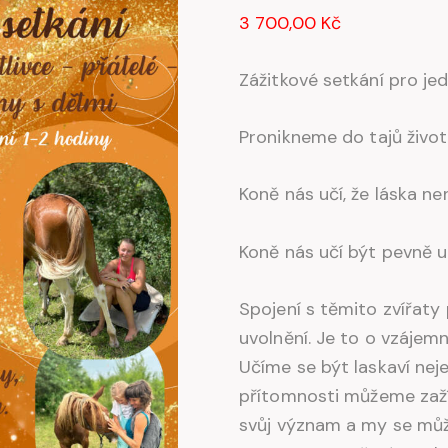
3 700,00 Kč
Zážitkové setkání pro jed
Pronikneme do tajů života
Koně nás učí, že láska nen
Koně nás učí být pevně 
Spojení s těmito zvířaty p
uvolnění. Je to o vzájem
Učíme se být laskaví neje
přítomnosti můžeme zažít
svůj význam a my se můž