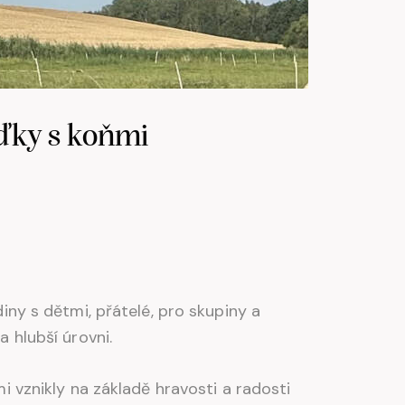
žďky s koňmi
iny s dětmi, přátelé, pro skupiny a
 hlubší úrovni.
i vznikly na základě hravosti a radosti