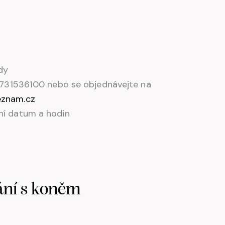
dy
. 731536100 nebo se objednávejte na
eznam.cz
ní datum a hodin
ání s koněm