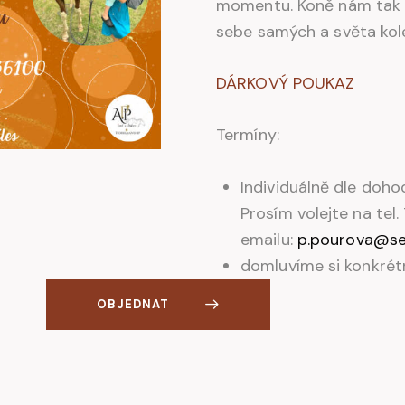
momentu. Koně nám tak o
sebe samých a světa kol
DÁRKOVÝ POUKAZ
Termíny:
Individuálně dle doho
Prosím volejte na tel
emailu:
p.pourova@s
domluvíme si konkrét
OBJEDNAT