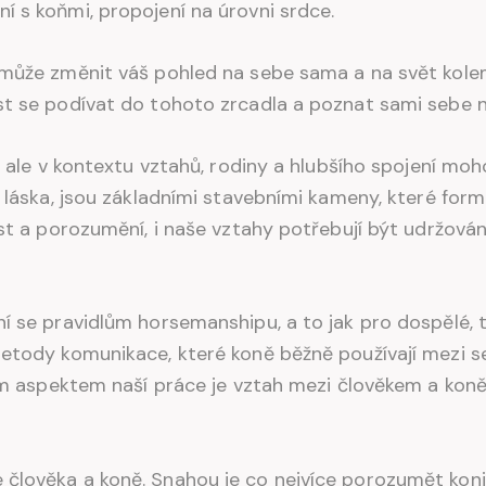
 s koňmi, propojení na úrovni srdce.
 může změnit váš pohled na sebe sama a na svět kolem
t se podívat do tohoto zrcadla a poznat sami sebe na
u, ale v kontextu vztahů, rodiny a hlubšího spojení m
o láska, jsou základními stavebními kameny, které for
ost a porozumění, i naše vztahy potřebují být udržová
í se pravidlům horsemanshipu, a to jak pro dospělé, 
metody komunikace, které koně běžně používají mezi s
ovým aspektem naší práce je vztah mezi člověkem a ko
člověka a koně. Snahou je co nejvíce porozumět koni,