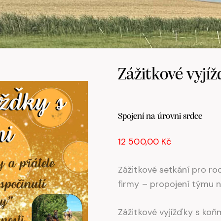
Zážitkové vyjí
Spojení na úrovni srdce
12 500,00 Kč
Zážitkové setkání pro rod
firmy – propojení týmu na
Zážitkové vyjížďky s koňm