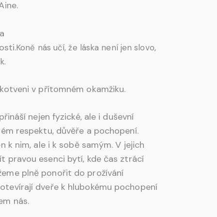
Aine.
ta
osti.
Koně nás učí, že láska není jen slovo,
k.
ukotveni v přítomném okamžiku.
řináší nejen fyzické, ale i duševní
ném respektu, důvěře a pochopení.
n k nim, ale i k sobě samým. V jejich
 pravou esenci bytí, kde čas ztrácí
eme plně ponořit do prožívání
tevírají dveře k hlubokému pochopení
em nás.