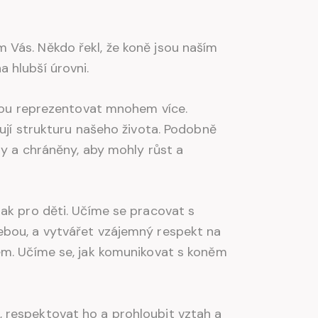
 Vás. Někdo řekl, že koně jsou naším
 hlubší úrovni.
ohou reprezentovat mnohem více.
mují strukturu našeho života. Podobně
ny a chráněny, aby mohly růst a
tak pro děti. Učíme se pracovat s
ebou, a vytvářet vzájemný respekt na
něm. Učíme se, jak komunikovat s koněm
 respektovat ho a prohloubit vztah a