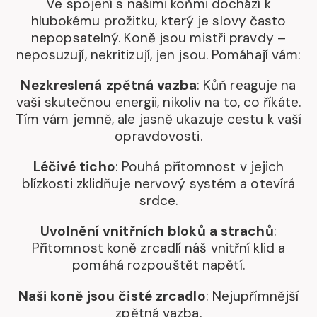
Ve spojení s našimi koňmi dochází k
hlubokému prožitku, který je slovy často
nepopsatelný. Koně jsou mistři pravdy –
neposuzují, nekritizují, jen jsou. Pomáhají vám:
Nezkreslená zpětná vazba
: Kůň reaguje na
vaši skutečnou energii, nikoliv na to, co říkáte.
Tím vám jemně, ale jasně ukazuje cestu k vaší
opravdovosti.
Léčivé ticho
: Pouhá přítomnost v jejich
blízkosti zklidňuje nervový systém a otevírá
srdce.
Uvolnění vnitřních bloků a strachů
:
Přítomnost koně zrcadlí náš vnitřní klid a
pomáhá rozpouštět napětí.
Naši koně jsou čisté zrcadlo
: Nejupřímnější
zpětná vazba.